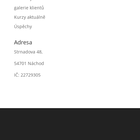
galerie klientů
Kurzy aktuálně
Úspěchy
Adresa
Strnadova 48,
54701 Náchod
IČ: 22729305