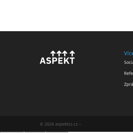
Víc
Soci
Ref
Zprá
© 2026 aspektzs.cz –