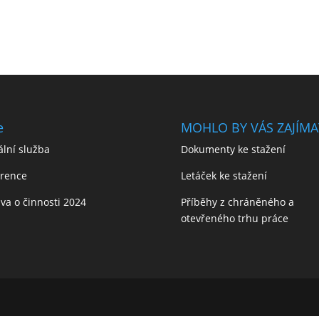
e
MOHLO BY VÁS ZAJÍMA
ální služba
Dokumenty ke stažení
erence
Letáček ke stažení
va o činnosti 2024
Příběhy z chráněného a
otevřeného trhu práce