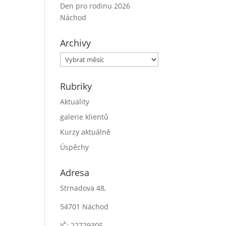
Den pro rodinu 2026
Náchod
Archivy
Archivy
Rubriky
Aktuality
galerie klientů
Kurzy aktuálně
Úspěchy
Adresa
Strnadova 48,
54701 Náchod
IČ: 22729305