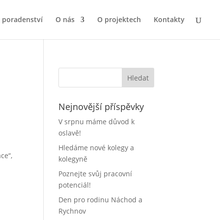
a poradenství
O nás
O projektech
Kontakty
Nejnovější příspěvky
V srpnu máme důvod k
oslavě!
Hledáme nové kolegy a
ce“,
kolegyně
Poznejte svůj pracovní
potenciál!
Den pro rodinu Náchod a
Rychnov