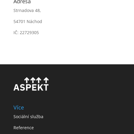
Adresa
Strnadova 48,
54701 Náchod
IČ: 22729305
Více
Sociální služba
Reference