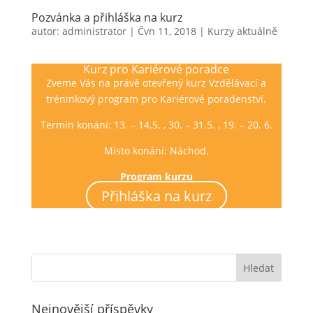
Pozvánka a přihláška na kurz
autor:
administrator
|
Čvn 11, 2018
|
Kurzy aktuálně
Kurz pro Kariérové poradce
Zveme Vás na právě otevřený kurz Vzdělávací a
tréninkový program pro Kariérové poradenství.
Termín konání: 13. – 14.5. , 30. – 31.5. , 19. – 20. 6.
Místo konání: Náchod.
Program kurzu
Přihláška na kurz
Nejnovější příspěvky