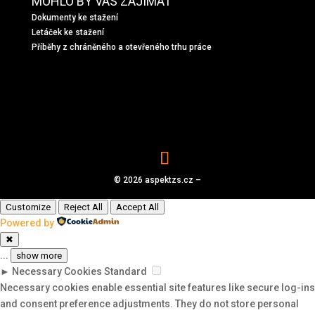
MOHLO BY VÁS ZAJÍMAT
Dokumenty ke stažení
Letáček ke stažení
Příběhy z chráněného a otevřeného trhu práce
© 2026 aspektzs.cz –
Customize
Reject All
Accept All
Powered by
✖
...
show more
►
Necessary Cookies
Standard
Necessary cookies enable essential site features like secure log-ins
and consent preference adjustments. They do not store personal