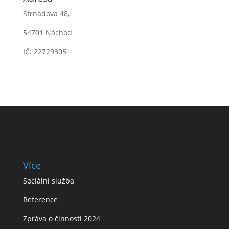
Strnadova 48,
54701 Náchod
IČ: 22729305
Více
Sociální služba
Reference
Zpráva o činnosti 2024