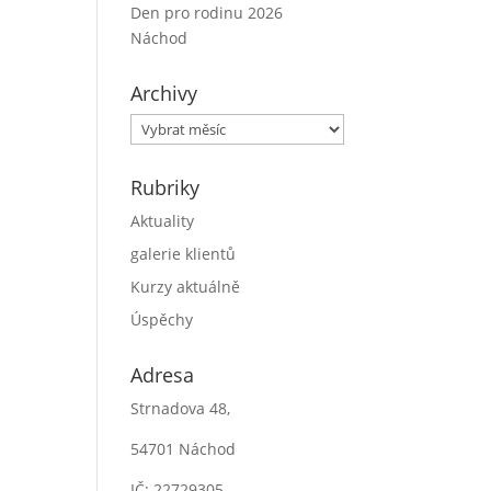
Den pro rodinu 2026
Náchod
Archivy
Archivy
Rubriky
Aktuality
galerie klientů
Kurzy aktuálně
Úspěchy
Adresa
Strnadova 48,
54701 Náchod
IČ: 22729305