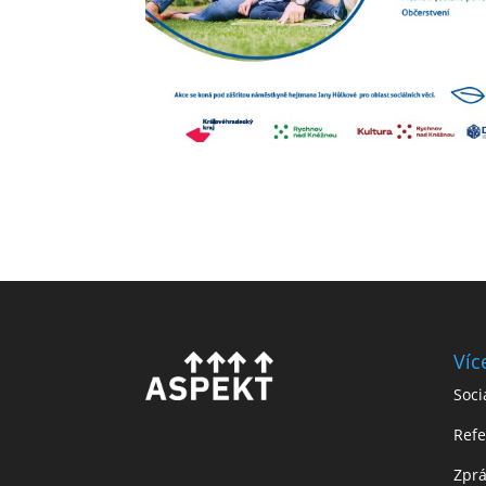
Víc
Soci
Ref
Zprá