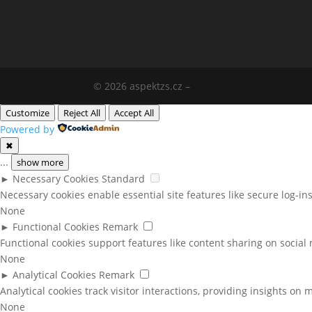
© 2026 aspektzs.cz –
Customize
Reject All
Accept All
Powered by
✖
...
show more
►
Necessary Cookies
Standard
Necessary cookies enable essential site features like secure log-i
None
►
Functional Cookies
Remark
Functional cookies support features like content sharing on social 
None
►
Analytical Cookies
Remark
Analytical cookies track visitor interactions, providing insights on m
None