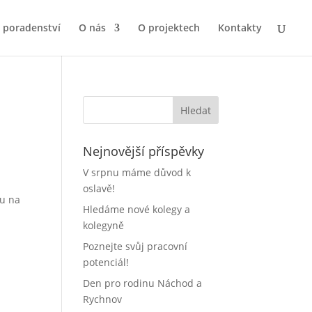
a poradenství
O nás
O projektech
Kontakty
Nejnovější příspěvky
V srpnu máme důvod k
oslavě!
tu na
Hledáme nové kolegy a
kolegyně
Poznejte svůj pracovní
potenciál!
Den pro rodinu Náchod a
Rychnov