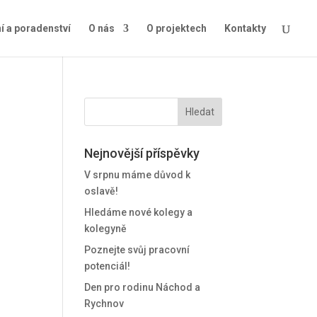
í a poradenství
O nás
O projektech
Kontakty
Nejnovější příspěvky
V srpnu máme důvod k
oslavě!
Hledáme nové kolegy a
kolegyně
Poznejte svůj pracovní
potenciál!
Den pro rodinu Náchod a
Rychnov