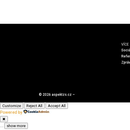
VÍCE
Sociá
Refe
Zpráv
© 2026 aspektzs.cz –
Customize
Reject All
Accept All
Powered by
✖
...
show more